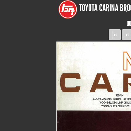
TOYOTA CARINA BROC
00
|«
«