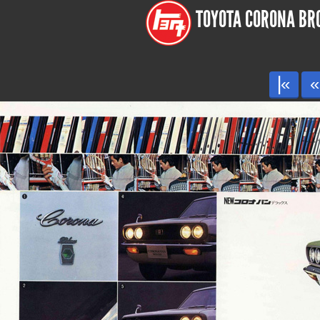
TOYOTA CORONA BROC
|«
«