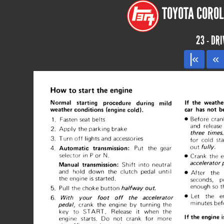
TOYOTA COROL
23 - DRI
|«
«