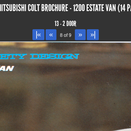
ITSUBISHI COLT BROCHURE - 1200 ESTATE VAN (14 P
13 - 2 DOOR
|«
«
»
»|
8 of 9