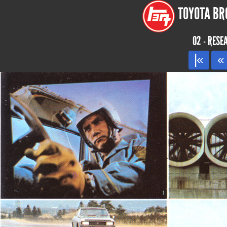
TOYOTA BRO
02 - RES
|«
«