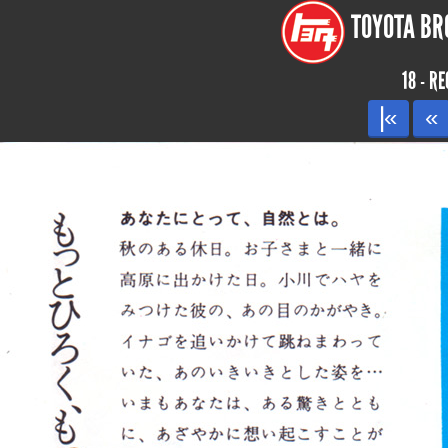
TOYOTA BRO
18 - R
|«
«