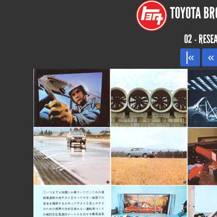
TOYOTA BRO
02 - RES
|«
«