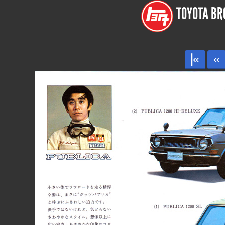
TOYOTA BRO
|«
«