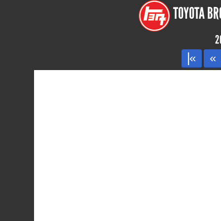
TOYOTA BRO
2
|«
«