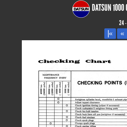
DATSUN 1000 
24 
|«
«