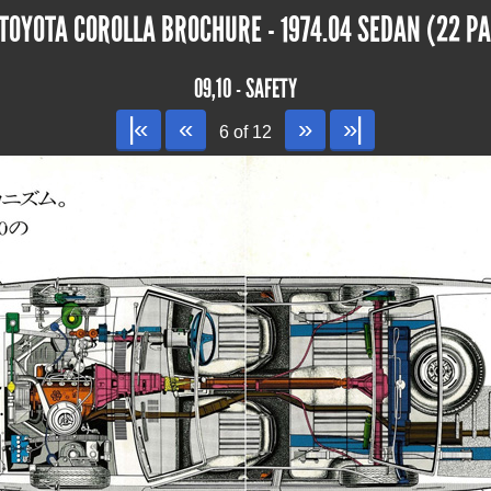
TOYOTA COROLLA BROCHURE - 1974.04 SEDAN (22 PA
09,10 - SAFETY
|«
«
»
»|
6 of 12