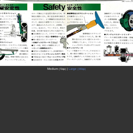
Medium
|
Large
(72dpi)
(150dpi)