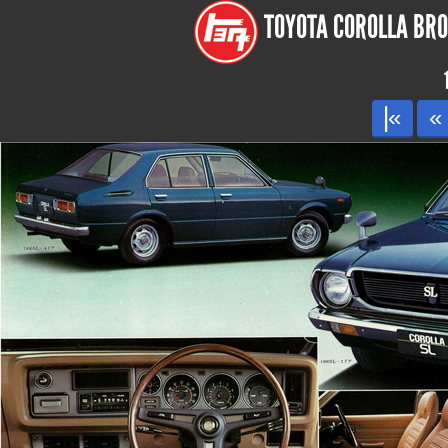
TOYOTA COROLLA BROC
|«
«