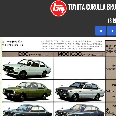
TOYOTA COROLLA BROC
18,1
|«
«